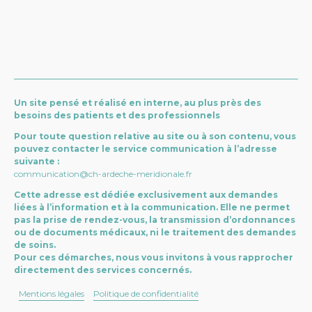
Un Risque Sous-Estimé
Dr Cécile Morvant
, médecin légiste et experte en
violences.
04 75 35 60 60
BP 50146, 14-16 Avenue de Bellande 07200 Aubenas CEDEX
35%
des décès
Une organisation innovante qui s’appuie :
1 femme sur
Un site pensé et réalisé en interne, au plus près des
3
Sur de nouveaux métiers : les infirmières de
53 mesures du Grenelle des violences conjugales
besoins des patients et des professionnels
pratique avancée
plan Mérignac
Pour toute question relative au site ou à son contenu, vous
pouvez contacter le service communication à l’adresse
456 plaintes pour violences conjugales
suivante :
communication@ch-ardeche-meridionale.fr
Cette adresse est dédiée exclusivement aux demandes
liées à l’information et à la communication. Elle ne permet
pas la prise de rendez-vous, la transmission d’ordonnances
ou de documents médicaux, ni le traitement des demandes
de soins.
Pour ces démarches, nous vous invitons à vous rapprocher
Une collaboration avec le CIDFF pour former les
directement des services concernés.
professionnels
Mentions légales
Politique de confidentialité
55%
Centre d’Information sur les Droits des