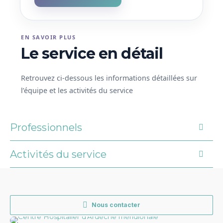
EN SAVOIR PLUS
Le service en détail
Retrouvez ci-dessous les informations détaillées sur
l’équipe et les activités du service
Professionnels
Activités du service
Infirmières de coordination, infirmières, aides-
L’hôpital de jour (HDJ) accueille des patients pour
soignants, secrétaires médicales, diététicienne,
des activités de médecine d’une durée inférieure à
psychologue, assistante sociale
12h00. De manière similaire à la
chirurgie
ambulatoire
, l’admission et la sortie du patient ont
Nous contacter
ainsi lieu au cours de la même journée.