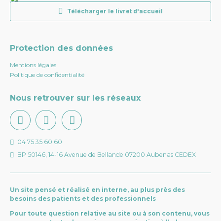
Généralement, une admission en
Télécharger le livret d'accueil
hôpital de jour répond à l’un des
cas de figure suivants :
Protection des données
Pour des soins ou des bilans ne pouvant être
Mentions légales
pratiqués qu’en milieu hospitalier ;
Politique de confidentialité
Pour des soins habituellement réalisables en
externe ou à domicile, mais pour lesquels le
Nous retrouver sur les réseaux
médecin prescrit une hospitalisation en raison
d’une fragilité identifiée chez le patient.
Actes Pratiqués
04 75 35 60 60
BP 50146, 14-16 Avenue de Bellande 07200 Aubenas CEDEX
l’HdJ est ouvert à toutes les spécialités de
médecine
. L’oncologie y a particulièrement recours,
mais toutes les spécialités peuvent être concernées :
Un site pensé et réalisé en interne, au plus près des
gastro-entérologie, rhumatologie, allergologie,
besoins des patients et des professionnels
neurologie, prise en charge de la douleur (pose de
Pour toute question relative au site ou à son contenu, vous
patchs antalgiques)…