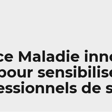
e Maladie inno
our sensibilise
essionnels de 