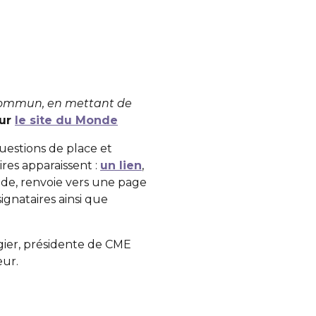
n commun, en mettant de
sur
le site du Monde
uestions de place et
res apparaissent :
un lien
,
nde, renvoie vers une page
signataires ainsi que
igier, présidente de CME
ur.