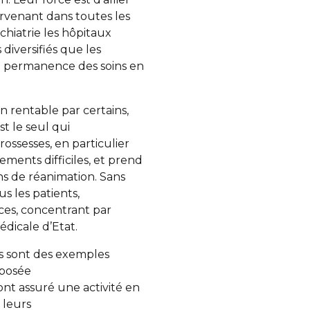
tervenant dans toutes les
chiatrie les hôpitaux
 diversifiés que les
la permanence des soins en
n rentable par certains,
st le seul qui
ssesses, en particulier
ments difficiles, et prend
ns de réanimation. Sans
s les patients,
es, concentrant par
dicale d’Etat.
es sont des exemples
pposée
 ont assuré une activité en
 leurs