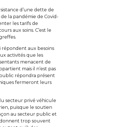
ersistance d’une dette de
 de la pandémie de Covid-
ter les tarifs de
cours aux soins. C’est le
greffes.
ui répondent aux besoins
x activités que les
présentants menacent de
partient mais il n’est pas
 public répondra présent
liniques fermeront leurs
du secteur privé véhicule
 rien, puisque le soutien
façon au secteur public et
s donnent trop souvent