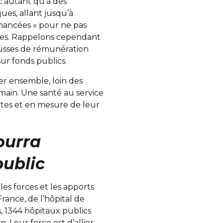
ic autant qu’à des
ues, allant jusqu’à
financées « pour ne pas
aires. Rappelons cependant
hausses de rémunération
ur fonds publics.
er ensemble, loin des
emain. Une santé au service
ntes et en mesure de leur
ourra
public
les forces et les apports
ance, de l’hôpital de
s, 1344 hôpitaux publics
. Leur force est d’allier