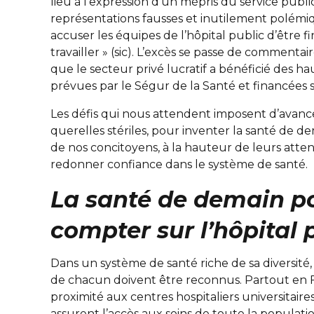
lieu à l’expression d’un mépris du service publ
représentations fausses et inutilement polémiq
accuser les équipes de l’hôpital public d’être 
travailler » (sic). L’excès se passe de comment
que le secteur privé lucratif a bénéficié des 
prévues par le Ségur de la Santé et financées s
Les défis qui nous attendent imposent d’avanc
querelles stériles, pour inventer la santé de d
de nos concitoyens, à la hauteur de leurs atte
redonner confiance dans le système de santé.
La santé de demain p
compter sur l’hôpital 
Dans un système de santé riche de sa diversité, 
de chacun doivent être reconnus. Partout en Fr
proximité aux centres hospitaliers universitaire
assurent l’accès aux soins de toute la population