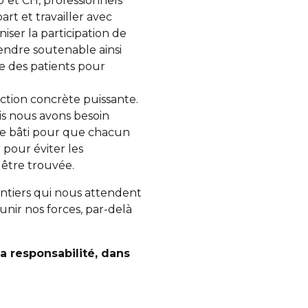
HU et CH, professionnels
art et travailler avec
niser la participation de
endre soutenable ainsi
te des patients pour
ction concrète puissante.
is nous avons besoin
re bâti pour que chacun
r pour éviter les
 être trouvée.
antiers qui nous attendent
ir nos forces, par-delà
 la responsabilité, dans