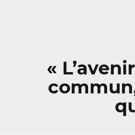
« L’aveni
commun, 
qu