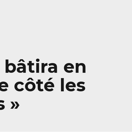
 bâtira en
 côté les
s »