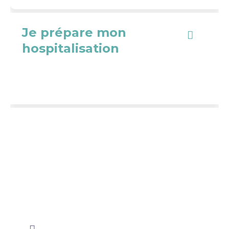
Je prépare mon
hospitalisation
En cas d'urgence, j'appelle
le 15
Les personnes sourdes et
malentendantes sont
invitées à composer le 114